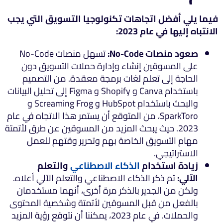
فيما يلي أفضل اتجاهات تكنولوجيا التسويق التي يجب
الانتباه إليها في عام 2023:
صعود منصات No-Code:
تسهل منصات No-Code
على المسوقين إنشاء وإدارة حملات التسويق دون
الحاجة إلى تعلم لغات برمجة معقدة. من التصميم
باستخدام Canva و Shopify و Figma إلى تحليل البيانات
والبحث باستخدام HubSpot و Screaming Frog و
SparkToro، من المتوقع أن يستمر هذا الاتجاه في عام
2023. حيث يبحث المزيد من المسوقين عن طرق لأتمتة
مهام التسويق الخاصة بهم وتحرير وقتهم للعمل
الاستراتيجي.
زيادة استخدام
الذكاء الاصطناعي
والتعلم
الآلي:
تم ذكر الذكاء الاصطناعي والتعلم الآلي أعلاه.
ولكن من الجدير بالذكر مرة أخرى، أنهما مستخدمان
بالفعل من قبل المسوقين لأتمتة وشخصية المحتوى
والحملات. في عام 2023، يمكننا أن نتوقع رؤية المزيد