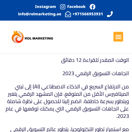
Instagram
Facebook
info@rolmarketing.ae
971566953931+
بحث عضوي
الصفحة الرئيسية
خدمات التواصل الاجتماعي
التصميم الجرافيكي
تطوير المواقع الإلكترونية
الوقت المقدر للقراءة
12
دقائق
اتجاهات التسويق الرقمي 2023
من الارتفاع السريع في الذكاء الاصطناعي (AI) إلى تبني
الميتافيرس الأقل من المتوقع، فإن المشهد الرقمي يتغير
ويتطور بسرعة خاطفة. انضم إلينا للحصول على نظرة شاملة
على اتجاهات التسويق الرقمي التي يمكنك توقعها في عام
2023.
مع استمرار تطور التكنولوجيا، يتطور عالم التسويق الرقمي