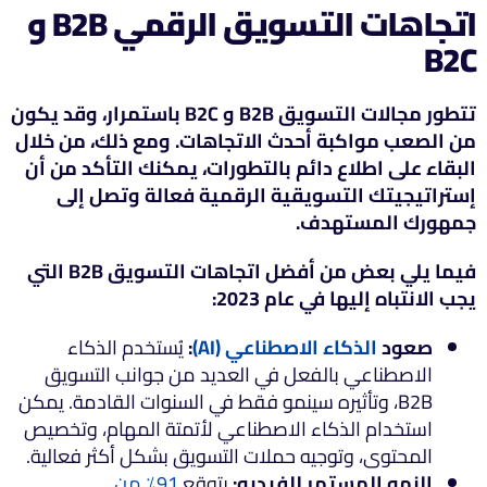
اتجاهات التسويق الرقمي B2B و
B2C
تتطور مجالات التسويق B2B و B2C باستمرار، وقد يكون
من الصعب مواكبة أحدث الاتجاهات. ومع ذلك، من خلال
البقاء على اطلاع دائم بالتطورات، يمكنك التأكد من أن
إستراتيجيتك التسويقية الرقمية فعالة وتصل إلى
جمهورك المستهدف.
فيما يلي بعض من أفضل اتجاهات التسويق B2B التي
يجب الانتباه إليها في عام 2023:
صعود
الذكاء الاصطناعي (AI)
:
يُستخدم الذكاء
الاصطناعي بالفعل في العديد من جوانب التسويق
B2B، وتأثيره سينمو فقط في السنوات القادمة. يمكن
استخدام الذكاء الاصطناعي لأتمتة المهام، وتخصيص
المحتوى، وتوجيه حملات التسويق بشكل أكثر فعالية.
النمو المستمر للفيديو:
يتوقع
91٪ من