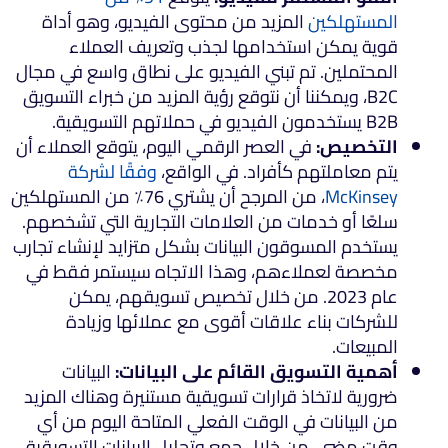
المستهلكين
المزيد من محتوى الفيديو، وهو أداة
قوية يمكن استخدامها لجذب وتعريف العملاء
المحتملين. تم تبني الفيديو على نطاق واسع في مجال
B2C، ويمكننا أن نتوقع رؤية المزيد من خبراء التسويق
B2B يستخدمون الفيديو في حملاتهم التسويقية.
التخصيص:
في العصر الرقمي اليوم، يتوقع العملاء أن
يتم معاملتهم كأفراد. في الواقع،
وفقًا لشركة
McKinsey
، من المرجح أن يشتري 76٪ من المستهلكين
سلعًا أو خدمات من العلامات التجارية التي تشخصهم.
يستخدم المسوقون البيانات بشكل متزايد لإنشاء تجارب
مخصصة لعملاءهم، وهذا الاتجاه سيستمر فقط في
عام 2023. من خلال تخصيص تسويقهم، يمكن
للشركات بناء علاقات أقوى مع عملائها وزيادة
المبيعات.
أهمية التسويق القائم على البيانات:
البيانات
ضرورية لاتخاذ قرارات تسويقية مستنيرة وهناك المزيد
من البيانات في الوقت الفعلي المتاحة اليوم من أي
وقت مضى. من خلال جمع وتحليل البيانات التسويقية