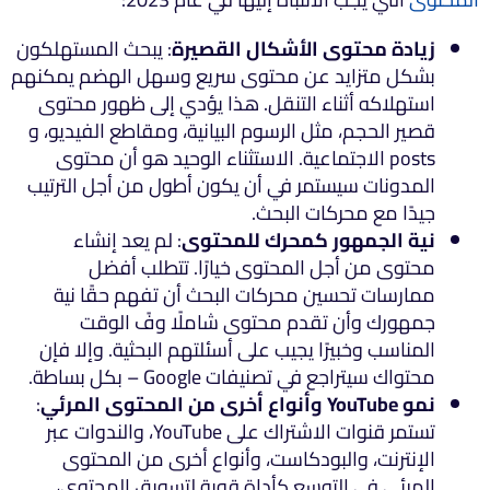
زيادة محتوى الأشكال القصيرة
: يبحث المستهلكون
بشكل متزايد عن محتوى سريع وسهل الهضم يمكنهم
استهلاكه أثناء التنقل. هذا يؤدي إلى ظهور محتوى
قصير الحجم، مثل الرسوم البيانية، ومقاطع الفيديو، و
posts الاجتماعية. الاستثناء الوحيد هو أن محتوى
المدونات سيستمر في أن يكون أطول من أجل الترتيب
جيدًا مع محركات البحث.
نية الجمهور كمحرك للمحتوى
: لم يعد إنشاء
محتوى من أجل المحتوى خيارًا. تتطلب أفضل
ممارسات تحسين محركات البحث أن تفهم حقًا نية
جمهورك وأن تقدم محتوى شاملًا وفً الوقت
المناسب وخبيرًا يجيب على أسئلتهم البحثية. وإلا فإن
محتواك سيتراجع في تصنيفات Google – بكل بساطة.
نمو YouTube وأنواع أخرى من المحتوى المرئي
:
تستمر قنوات الاشتراك على YouTube، والندوات عبر
الإنترنت، والبودكاست، وأنواع أخرى من المحتوى
المرئي في التوسع كأداة قوية لتسويق المحتوى،