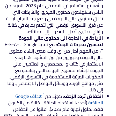
وشعبيتها ستستمر في النمو في عام 2023. المزيد من
الناس يستهلكون محتوى الفيديو، والشركات التي
تخلق محتوى عالي الجودة في وضع جيد للنجاح. ابحث
عن فرق التسويق الرقمي التي تتمتع بخبرة في كتابة
وإنتاج محتوى أصلي للوصول إلى عملائك.
الزيادة في الحاجة إلى محتوى عالي الجودة
لتحسين محركات البحث
: مع تنفيذ Google لـ E-E-A-
T، من المهم أكثر من أي وقت مضى إنشاء محتوى
عالي الجودة وخبير يبرز من بين الحشود. هذا يعني
الاستثمار في كتاب و المصممين و المنتجيين عالي
الجودة لإنشاء مستوى الجودة الذي يتناسب مع
المكونات المرئية المستخدمة في التسويق الرقمي،
مثل مواقع الويب، ووسائل التواصل الاجتماعي، وما
إلى ذلك.
انخفاض تردد الزحف
: كجزء من
أهداف Google
المناخية
(أحدها استخدام الطاقة الخالية من الكربون
فقط بحلول نهاية عام 2023)، أعلنوا عن انخفاض
الزحف إلى مواقع الويب لأغراض الترتيب. بالنسبة لـ SEO،