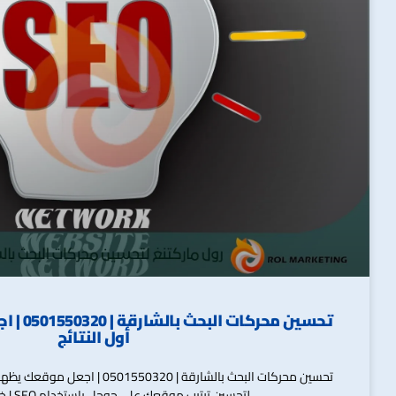
تحسين محر
أول النتائج
تحسين محركات البحث بالشارقة | 550320
لتحسين ترتيب موقعك على جوجل باستخدام SEO | خطوات فعّالة