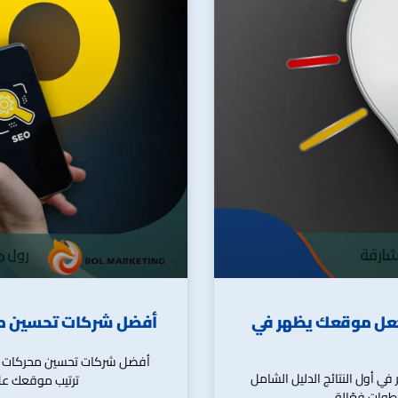
كات البحث بالشارقة | 0501550320 | اجعل موقعك يظهر في
أفضل شركات تحسين محركات البحث بدبي
0501 | اجعل موقعك يظهر في أول النتائج الدليل الشامل
ترتيب موقعك على جوجل باس