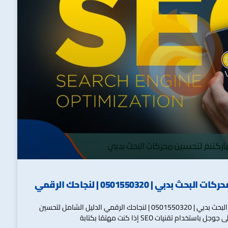
 | 0501550320 | لنجاحك الرقمي
أفضل شركات تحسين محركات البحث بدبي | 0501550320 | لنجاحك الرقمي الدليل الشامل لتحسين
تخدام تقنيات SEO إذا كنت مهتمًا بكتابة