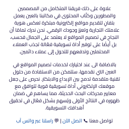
علاوة على ذلك فريقنا المتكامل من المصممين
والمطورين وكتّاب المحتوى في مكاتبنا بالعين يعمل
بتفانٍ لتقديم مواقع إلكترونية مبتكرة تعكس هوية
علامتك التجارية وتعزز وجودك الرقمي. نحن ندرك تمامًا أن
النجاح في تصميم المواقع لا يعتمد على الجمال فحسب،
بل أيضًا على توفير أداة تسويقية فعّالة تجذب العملاء
المحتملين وتدفعهم للتحول إلى عملاء دائمين.
بالاضافة الى عند اختيارك لخدمات تصميم المواقع في
العين التي نقدمها، ستتمكن من الاستفادة من حلول
تقنية متقدمة تدمج بين الإبداع والابتكار. نحرص على جعل
موقعك الإلكتروني أداة تسويقية قوية تتوافق مع
معايير محركات البحث الحديثة، مما يساهم في ضمان
ظهوره في النتائج الأولى ويُسهم بشكل فعّال في تحقيق
أهدافك التسويقية.
تواصل معنا 📞
اتصل الآن
| 💬
راسلنا عبر واتس آب