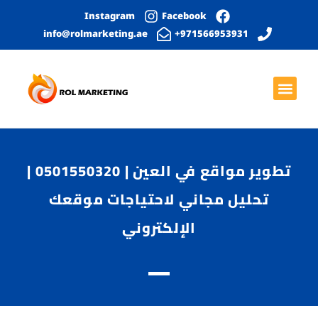
Instagram
Facebook
info@rolmarketing.ae
971566953931+
بحث عضوي
الصفحة الرئيسية
خدمات التواصل الاجتماعي
التصميم الجرافيكي
تطوير المواقع الإلكترونية
تطوير مواقع في العين | 0501550320 |
تحليل مجاني لاحتياجات موقعك
الإلكتروني