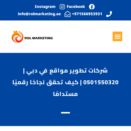
Instagram
Facebook
info@rolmarketing.ae
971566953931+
بحث عضوي
الصفحة الرئيسية
خدمات التواصل الاجتماعي
التصميم الجرافيكي
تطوير المواقع الإلكترونية
شركات تطوير مواقع في دبي |
0501550320 | كيف تحقق نجاحًا رقميًا
مستدامًا