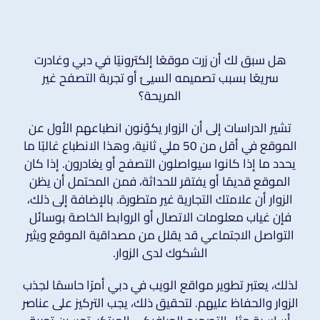
هل سبق لك أن زرت موقعًا إلكترونيًا في دبي وغادرت
سريعًا بسبب تصميمه السيئ أو تجربة التصفح غير
المريحة؟
تشير الدراسات إلى أن الزوار يكوّنون انطباعهم الأول عن
الموقع في أقل من 50 ملي ثانية، وهذا الانطباع غالبًا ما
يحدد ما إذا كانوا سيواصلون التصفح أو يغادرون. إذا كان
الموقع قديمًا أو يفتقر للحداثة، فمن المحتمل أن يظن
الزوار أن علامتك التجارية غير متطورة. بالإضافة إلى ذلك،
فإن غياب معلومات الاتصال أو الروابط الخاصة بوسائل
التواصل الاجتماعي قد يقلل من مصداقية الموقع ويثير
الشكوك لدى الزوار.
لذلك، يعتبر تطوير مواقع الويب في دبي أمرًا حاسمًا لجذب
الزوار والحفاظ عليهم. لتحقيق ذلك، يجب التركيز على عناصر