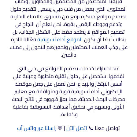
فريقنا المتخصص من المصممين والمطورين وكتّاب
المحتوى، الذي يعمل من قلب دبي، يسعى لتقديم حلول
تصميم مواقع مبتكرة ترفع من مستوى علامتك التجارية
وتدعم وجودك الرقمي بقوة. نحن نعلم أن النجاح في
تصميم المواقع لا يعتمد فقط على الشكل الجذاب، بل
يتطلب أيضًا أن يكون
الموقع أداة تسويقية
فعّالة قادرة
على جذب العملاء المحتملين وتحفيزهم للتحول إلى عملاء
دائمين.
عند اختيارك لخدمات تصميم المواقع في دبي التي
نقدمها، ستحصل على حلول تقنية متطورة ومبنية على
أسس الابتكار والإبداع. نحن نعمل على جعل موقعك
الإلكتروني أداة تسويقية قوية ومتوافقة مع معايير
محركات البحث الحديثة، مما يعزز ظهوره في نتائج البحث
الأولى ويسهم في تحقيق أهدافك التسويقية بفاعلية
وكفاءة.
تواصل معنا 📞
اتصل الآن
| 💬
راسلنا عبر واتس آب