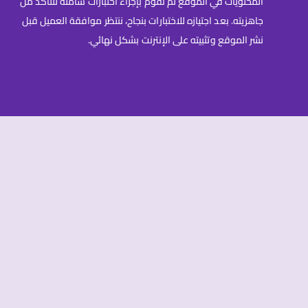
المحتويات في الموقع ثم نقوم بإجراء اختبارات شاملة للتأكد من
جاهزيته. بعد اجتيازه للاختبارات بنجاح، ننتظر موافقة العميل قبل
نشر الموقع وتثبيته على الإنترنت بشكل نهائي.