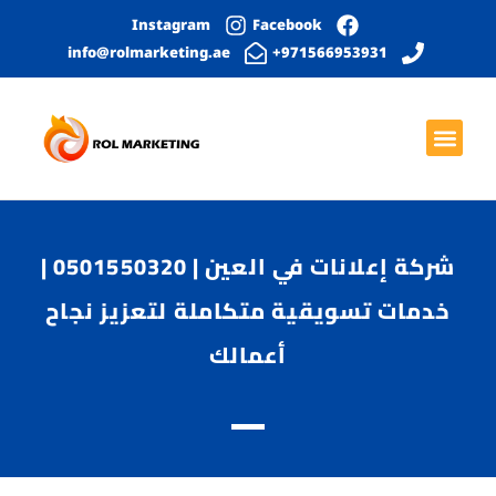
Instagram
Facebook
info@rolmarketing.ae
971566953931+
بحث عضوي
الصفحة الرئيسية
خدمات التواصل الاجتماعي
التصميم الجرافيكي
تطوير المواقع الإلكترونية
شركة إعلانات في العين | 0501550320 |
خدمات تسويقية متكاملة لتعزيز نجاح
أعمالك