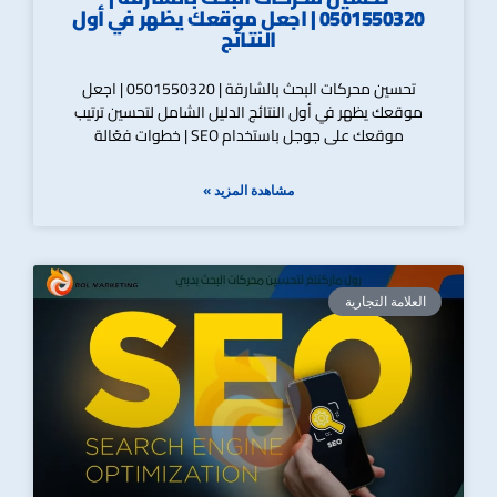
0501550320 | اجعل موقعك يظهر في أول
النتائج
تحسين محركات البحث بالشارقة | 0501550320 | اجعل
موقعك يظهر في أول النتائج الدليل الشامل لتحسين ترتيب
موقعك على جوجل باستخدام SEO | خطوات فعّالة
مشاهدة المزيد »
العلامة التجارية