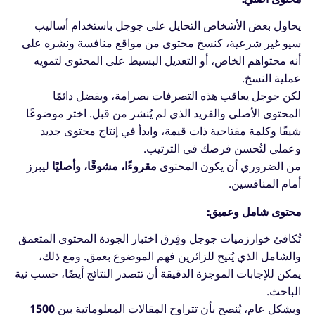
يحاول بعض الأشخاص التحايل على جوجل باستخدام أساليب
سيو غير شرعية، كنسخ محتوى من مواقع منافسة ونشره على
أنه محتواهم الخاص، أو التعديل البسيط على المحتوى لتمويه
عملية النسخ.
لكن جوجل يعاقب هذه التصرفات بصرامة، ويفضل دائمًا
المحتوى الأصلي والفريد الذي لم يُنشر من قبل. اختر موضوعًا
شيقًا وكلمة مفتاحية ذات قيمة، وابدأ في إنتاج محتوى جديد
وعملي لتُحسن فرصك في الترتيب.
من الضروري أن يكون المحتوى
مقروءًا، مشوقًا، وأصليًا
ليبرز
أمام المنافسين.
محتوى شامل وعميق:
تُكافئ خوارزميات جوجل وفِرق اختبار الجودة المحتوى المتعمق
والشامل الذي يُتيح للزائرين فهم الموضوع بعمق. ومع ذلك،
يمكن للإجابات الموجزة الدقيقة أن تتصدر النتائج أيضًا، حسب نية
الباحث.
وبشكل عام، يُنصح بأن تتراوح المقالات المعلوماتية بين
1500