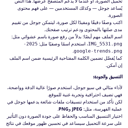
تحميل الصورة، أو عندما لا يدعم المتصفح عرضها. هذا النص
يُساعد جوجل — وكذلك المستخدمين — على فهم محتوى
الصورة.
اكتب وصفًا دقيقًا ومفيدًا لكل صورة، ليتمكن جوجل من تقييم
مدى صلتها بالمحتوى ودعم ترتيب صفحتك.
اسم الملف مهم أيضًا؛ بدلاً من رفع صورة باسم عشوائي مثل:
، استخدم اسمًا وصفيًا مثل:
2025-
IMG_5531.png
.
google-trends.png
كما يُفضّل تضمين الكلمة المفتاحية الرئيسية ضمن اسم الملف
إن أمكن.
التنسيق والجودة:
لأداء مثالي في سيو جوجل، استخدم صورًا عالية الدقة وواضحة،
فهي تضيف احترافية وتجربة غنية للموقع.
لكن تأكد من استخدام تنسيقات ملفات شائعة يدعمها جوجل في
عملية الفهرسة، مثل:
JPEG
و
PNG
.
اختيار التنسيق المناسب والحفاظ على جودة الصورة دون التأثير
على سرعة التحميل سيساعد في تحسين ظهور موقعك في نتائج