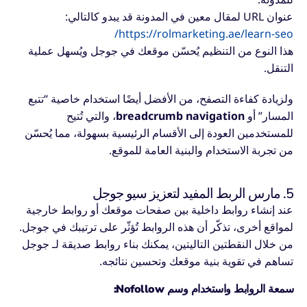
عنوان URL لمقال معين في المدونة قد يبدو كالتالي:
https://rolmarketing.ae/learn-seo/
هذا النوع من التنظيم يُحسّن موقعك في جوجل ويُسهل عملية
التنقل.
ولزيادة كفاءة التصفح، من الأفضل أيضًا استخدام خاصية “تتبع
المسار” أو
breadcrumb navigation
، والتي تُتيح
للمستخدمين العودة إلى الأقسام الرئيسية بسهولة، مما يُحسّن
من تجربة الاستخدام والبنية العامة للموقع.
5. مارس الربط المفيد لتعزيز سيو جوجل
عند إنشاء روابط داخلية بين صفحات موقعك أو روابط خارجية
لمواقع أخرى، تذكّر أن هذه الروابط تُؤثّر على ترتيبك في جوجل.
من خلال النقطتين التاليتين، يمكنك بناء روابط صديقة لـ جوجل
تساهم في تقوية بنية موقعك وتحسين نتائجه.
سمعة الروابط واستخدام وسم Nofollow: