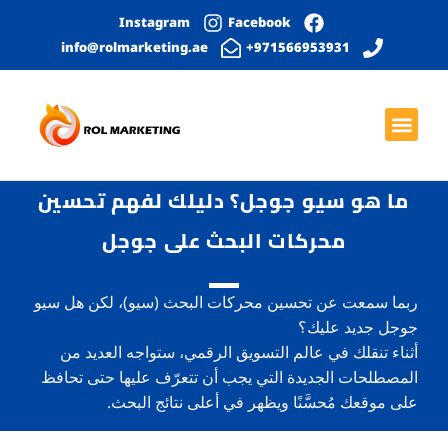
Instagram
Facebook
info@rolmarketing.ae
971566953931+
بحث عضوي
الصفحة الرئيسية
خدمات التواصل الاجتماعي
التصميم الجرافيكي
تطوير المواقع الإلكترونية
ما هو سيو جوجل؟ دليلك لفهم تحسين
محركات البحث على جوجل
ربما سمعت عن تحسين محركات البحث (سيو)، لكن هل سيو
جوجل جديد عليك؟
أثناء تنقلك في عالم التسويق الرقمي، ستواجه العديد من
المصطلحات الجديدة التي يجب أن تتعرّف عليها حتى تحافظ
على موقعك مُحسَّنًا ويظهر في أعلى نتائج البحث.