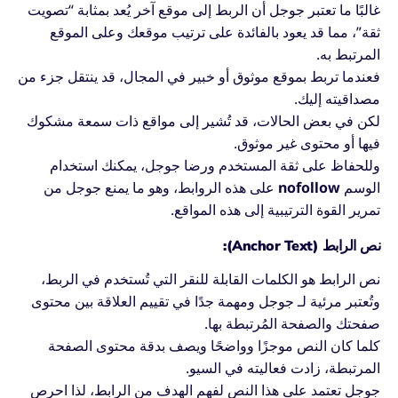
غالبًا ما تعتبر جوجل أن الربط إلى موقع آخر يُعد بمثابة “تصويت
ثقة”، مما قد يعود بالفائدة على ترتيب موقعك وعلى الموقع
المرتبط به.
فعندما تربط بموقع موثوق أو خبير في المجال، قد ينتقل جزء من
مصداقيته إليك.
لكن في بعض الحالات، قد تُشير إلى مواقع ذات سمعة مشكوك
فيها أو محتوى غير موثوق.
وللحفاظ على ثقة المستخدم ورضا جوجل، يمكنك استخدام
الوسم
nofollow
على هذه الروابط، وهو ما يمنع جوجل من
تمرير القوة الترتيبية إلى هذه المواقع.
نص الرابط (Anchor Text):
نص الرابط هو الكلمات القابلة للنقر التي تُستخدم في الربط،
وتُعتبر مرئية لـ جوجل ومهمة جدًا في تقييم العلاقة بين محتوى
صفحتك والصفحة المُرتبطة بها.
كلما كان النص موجزًا وواضحًا ويصف بدقة محتوى الصفحة
المرتبطة، زادت فعاليته في السيو.
جوجل تعتمد على هذا النص لفهم الهدف من الرابط، لذا احرص