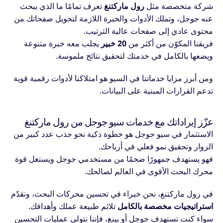
شركة متخصصة مثل
رول ماركتنغ
تعرف تمامًا ما الذي يبحث
عنه جوجل، وتملك الأدوات والخبرة اللازمة لتحويل صفحاتك من
محتوى عادي إلى صفحات عالية الترتيب.
فريقنا المكوّن من أكثر من
20 خبير
يجلب معه خبرة متنوعة
ويضعها بالكامل في خدمتك لتحقيق نتائج ملموسة.
ومن أبرز مزايا خدماتنا في السيو هو امتلاكنا لأدوات رقمية قوية
تدعم القرارات المبنية على البيانات.
عزّز إيراداتك مع خدمات سيو جوجل من رول ماركتنغ
الاستثمار في سيو جوجل هو خطوة ذكية نحو جذب عدد كبير من
الزوار وتحقيق نمو فعلي في أرباحك.
فهو يستهدف جمهورًا ضخمًا من مستخدمي جوجل ويستغل قوة
محرك البحث الأقوى في العالم لصالحك.
في رول ماركتنغ، نحن خبراء في تحسين محركات البحث، ونقدّم
استراتيجيات مخصصة بالكامل
تلائم طبيعة عملك وأهدافك.
سواء كنت تستهدف جوجل أو بينغ، فإننا نتولى عمليات التحسين