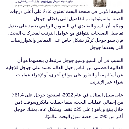
النتيجة الأولى في صفحة البحث تحتوي عادةً على أعلى درجات
الصلة، والموثوقية، والتفاصيل التي يفضّلها جوجل.
ومثلما أن السيو التقليدي في التسويق الرقمي يعتمد على تعديل
تفاصيل الصفحات لتتوافق مع عوامل الترتيب لمحركات البحث،
فإن سيو جوجل يُركّز بشكل خاص على المعايير والخوارزميات
التي يحددها جوجل.
السبب في أن السيو وسيو جوجل مرتبطان ببعضهما هو أن
الغالبية العظمى من الناس حول العالم تعتمد على جوجل للإجابة
عن أسئلتهم، أو للعثور على مواقع أخرى، أو لإجراء عمليات
شراء عبر الإنترنت.
على سبيل المثال، في عام 2022، استحوذ جوجل على 61.4٪
من إجمالي عمليات البحث، بينما حصلت مايكروسوفت (من
خلال بينغ و ياهو ) على 25٪ فقط. وبشكل عام، يمتلك جوجل
أكثر من 90٪ من حصة سوق البحث عالميًا.