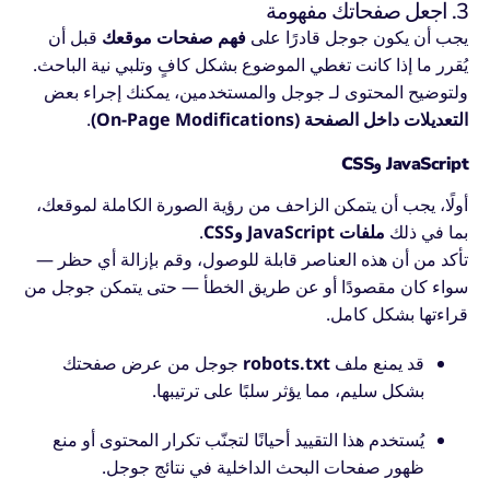
3. اجعل صفحاتك مفهومة
يجب أن يكون جوجل قادرًا على
فهم صفحات موقعك
قبل أن
يُقرر ما إذا كانت تغطي الموضوع بشكل كافٍ وتلبي نية الباحث.
ولتوضيح المحتوى لـ جوجل والمستخدمين، يمكنك إجراء بعض
التعديلات داخل الصفحة (On-Page Modifications)
.
JavaScript وCSS
أولًا، يجب أن يتمكن الزاحف من رؤية الصورة الكاملة لموقعك،
بما في ذلك
ملفات JavaScript وCSS
.
تأكد من أن هذه العناصر قابلة للوصول، وقم بإزالة أي حظر —
سواء كان مقصودًا أو عن طريق الخطأ — حتى يتمكن جوجل من
قراءتها بشكل كامل.
قد يمنع ملف
robots.txt
جوجل من عرض صفحتك
بشكل سليم، مما يؤثر سلبًا على ترتيبها.
يُستخدم هذا التقييد أحيانًا لتجنّب تكرار المحتوى أو منع
ظهور صفحات البحث الداخلية في نتائج جوجل.