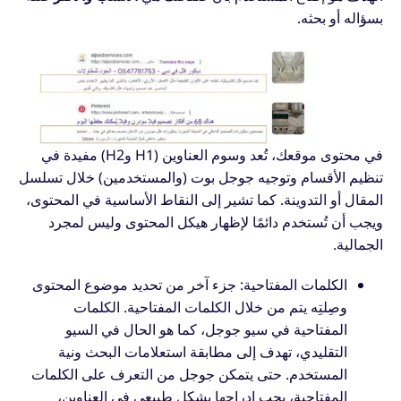
بسؤاله أو بحثه.
في محتوى موقعك، تُعد وسوم العناوين (H1 وH2) مفيدة في
تنظيم الأقسام وتوجيه جوجل بوت (والمستخدمين) خلال تسلسل
المقال أو التدوينة. كما تشير إلى النقاط الأساسية في المحتوى،
ويجب أن تُستخدم دائمًا لإظهار هيكل المحتوى وليس لمجرد
الجمالية.
الكلمات المفتاحية: جزء آخر من تحديد موضوع المحتوى
وصِلتِه يتم من خلال الكلمات المفتاحية. الكلمات
المفتاحية في سيو جوجل، كما هو الحال في السيو
التقليدي، تهدف إلى مطابقة استعلامات البحث ونية
المستخدم. حتى يتمكن جوجل من التعرف على الكلمات
المفتاحية، يجب إدراجها بشكل طبيعي في العناوين،