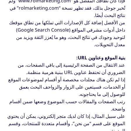
فإذا كان نطاقك المفضل هو “www.rolmarketing.com” ولم
تُخبر جوجل بذلك، فقد تظهر نسخة “rolmarketing.com” في
نتائج البحث أيضًا.
من الأفضل إضافة كل الإصدارات التي تملكها من نطاق موقعك
داخل أدوات مشرفي المواقع (Google Search Console)
لتوحيد وجودك في نتائج البحث، وهو ما يُعزز الثقة ويزيد من
معدل التحويلات.
بنية الموقع وعناوين URL:
عند الانتقال من الصفحة الرئيسية إلى باقي الصفحات، من
الضروري أن تحتفظ عناوين URL ببنية هرمية منظمة.
إذا لم تكن هناك مجلدات مخصصة أو أقسام لموضوعات الموقع
أو الخدمات، فسيتعين على الزوار والزواحف البحث بعمق
للوصول إلى ما يحتاجونه.
رتب الصفحات والمقالات حسب الموضوع وضعها ضمن أقسام
واضحة.
على سبيل المثال، إذا كان لديك متجر إلكتروني، يمكن أن يحتوي
الموقع على قسم “من نحن”، وأقسام متعددة للمنتجات، وقسم
للمدونة.