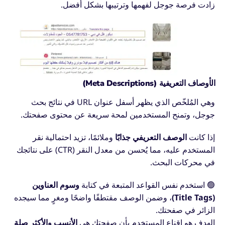
زادت فرصة جوجل لفهمها وترتيبها بشكل أفضل.
الأوصاف التعريفية (Meta Descriptions)
وهي المُلخّص الذي يظهر أسفل عنوان URL في نتائج بحث
جوجل، وتمنح المستخدمين لمحة سريعة عن محتوى صفحتك.
إذا كانت
الوصف التعريفي جذابًا
وملائمًا، تزيد احتمالية نقر
المستخدم عليه، مما يُحسن من معدل النقر (CTR) على نتائجك
في محركات البحث.
🟢 استخدم نفس القواعد المتبعة في كتابة
وسوم العناوين
(Title Tags)
، وضمن الوصف مقتطفًا واضحًا ومغرٍ مما سيجده
الزائر في صفحتك.
الهدف هو إقناع المستخدم بأن صفحتك هي
الأنسب والأكثر صلة