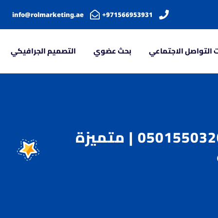
info@rolmarketing.ae
971566953931+
 التواصل الاجتماعي
بحث عضوي
التصميم الجرافيكي
شركة إعلانات في الامارات | 0501550320 | متميزة