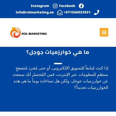
Instagram
Facebook
info@rolmarketing.ae
971566953931+
بحث عضوي
الصفحة الرئيسية
خدمات التواصل الاجتماعي
التصميم الجرافيكي
تطوير المواقع الإلكترونية
ما هي خوارزميات جوجل؟
إذا كنتَ مُتابعاً للتسويق الإلكتروني، أو حتى مُجرد مُتصفحٍ
منتظمٍ للمعلومات عبر الإنترنت، فمن المُحتمل أنك سمعتَ
عن خوارزميات جوجل. ولكن هل تساءلتَ يوماً ما هي هذه
الخوارزميات تحديداً؟