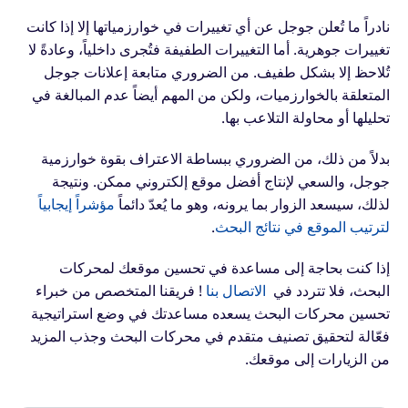
نادراً ما تُعلن جوجل عن أي تغييرات في خوارزمياتها إلا إذا كانت
تغييرات جوهرية. أما التغييرات الطفيفة فتُجرى داخلياً، وعادةً لا
تُلاحظ إلا بشكل طفيف. من الضروري متابعة إعلانات جوجل
المتعلقة بالخوارزميات، ولكن من المهم أيضاً عدم المبالغة في
تحليلها أو محاولة التلاعب بها.
بدلاً من ذلك، من الضروري ببساطة الاعتراف بقوة خوارزمية
جوجل، والسعي لإنتاج أفضل موقع إلكتروني ممكن. ونتيجة
لذلك، سيسعد الزوار بما يرونه، وهو ما يُعدّ دائماً
مؤشراً إيجابياً
لترتيب الموقع في نتائج البحث
.
إذا كنت بحاجة إلى مساعدة في تحسين موقعك لمحركات
البحث، فلا تتردد في
الاتصال بنا
! فريقنا المتخصص من خبراء
تحسين محركات البحث يسعده مساعدتك في وضع استراتيجية
فعّالة لتحقيق تصنيف متقدم في محركات البحث وجذب المزيد
من الزيارات إلى موقعك.