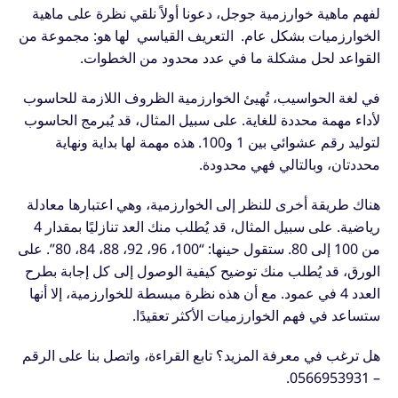
لفهم ماهية خوارزمية جوجل، دعونا أولاً نلقي نظرة على ماهية
الخوارزميات بشكل عام.
التعريف
القياسي لها هو: مجموعة من
القواعد لحل مشكلة ما في عدد محدود من الخطوات.
في لغة الحواسيب، تُهيئ الخوارزمية الظروف اللازمة للحاسوب
لأداء مهمة محددة للغاية. على سبيل المثال، قد يُبرمج الحاسوب
لتوليد رقم عشوائي بين 1 و100. هذه مهمة لها بداية ونهاية
محددتان، وبالتالي فهي محدودة.
هناك طريقة أخرى للنظر إلى الخوارزمية، وهي اعتبارها معادلة
رياضية. على سبيل المثال، قد يُطلب منك العد تنازليًا بمقدار 4
من 100 إلى 80. ستقول حينها: “100، 96، 92، 88، 84، 80”. على
الورق، قد يُطلب منك توضيح كيفية الوصول إلى كل إجابة بطرح
العدد 4 في عمود. مع أن هذه نظرة مبسطة للخوارزمية، إلا أنها
ستساعد في فهم الخوارزميات الأكثر تعقيدًا.
هل ترغب في معرفة المزيد؟ تابع القراءة، واتصل بنا على الرقم
.
– 0566953931