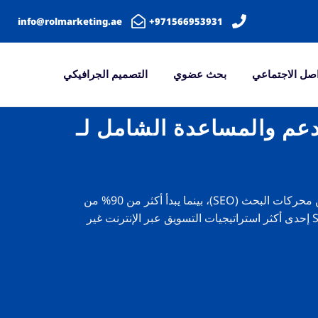
info@rolmarketing.ae
971566953931+
صل الاجتماعي
بحث عضوي
التصميم الجرافيكي
دعم والمساعدة الشامل لـ
أقل من 35% من الشركات الصغيرة والمتوسطة تستخدم تحسين محركات البحث (SEO)، بينما يبدأ أكثر من 90% من
التجارب عبر الإنترنت بمحرك بحث مثل Google. وهذا يجعل SEO إحدى أكثر استراتيجيات التسويق عبر الإنترنت غير