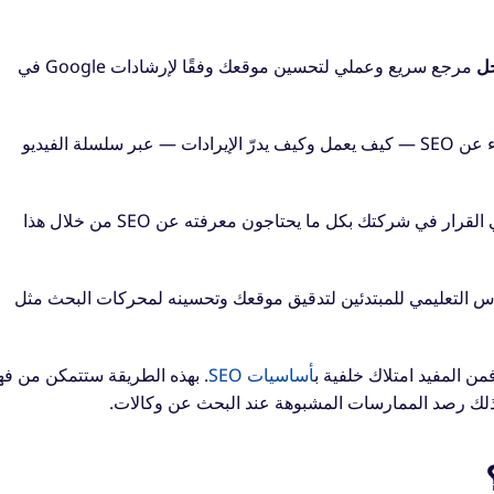
جل
مرجع سريع وعملي لتحسين موقعك وفقًا لإرشادات Google في
تعلّم كل شيء عن SEO — كيف يعمل وكيف يدرّ الإيرادات — عبر سلسلة الفيديو
زوّد صانعي القرار في شركتك بكل ما يحتاجون معرفته عن SEO من خلال هذا
رس التعليمي للمبتدئين لتدقيق موقعك وتحسينه لمحركات البحث مثل
أساسيات SEO
. بهذه الطريقة ستتمكن من فه