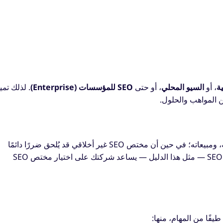
، أو
السيو المحلي
، أو حتى
SEO للمؤسسات (Enterprise)
. لذلك تمي
من المواهب والحلول.
ذلك لأن مختص SEO الجيّد يمكنه تحسين ترتيب موقعك، وزياراته، ومبيعاته؛ في حين أن مختص SEO غير أخلاقي قد يُلحق ضررًا دائمًا
بموقعك وعلامتك ونشاطك. استخدام أدلّة الدعم والمساعدة في SEO — مثل هذا الدليل — يساعد شركتك على اختيار مختص SEO