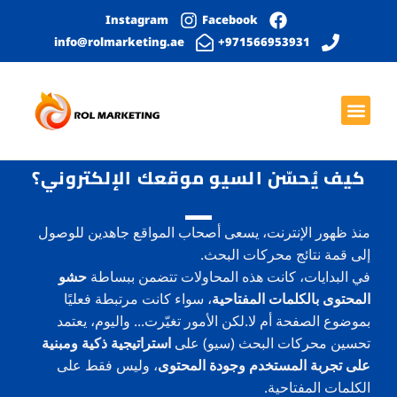
Instagram
Facebook
info@rolmarketing.ae
971566953931+
بحث عضوي
الصفحة الرئيسية
خدمات التواصل الاجتماعي
التصميم الجرافيكي
تطوير المواقع الإلكترونية
كيف يُحسّن السيو موقعك الإلكتروني؟
منذ ظهور الإنترنت، يسعى أصحاب المواقع جاهدين للوصول
إلى قمة نتائج محركات البحث.
في البدايات، كانت هذه المحاولات تتضمن ببساطة
حشو
المحتوى بالكلمات المفتاحية
، سواء كانت مرتبطة فعليًا
بموضوع الصفحة أم لا.لكن الأمور تغيّرت... واليوم، يعتمد
تحسين محركات البحث (سيو) على
استراتيجية ذكية ومبنية
على تجربة المستخدم وجودة المحتوى
، وليس فقط على
الكلمات المفتاحية.