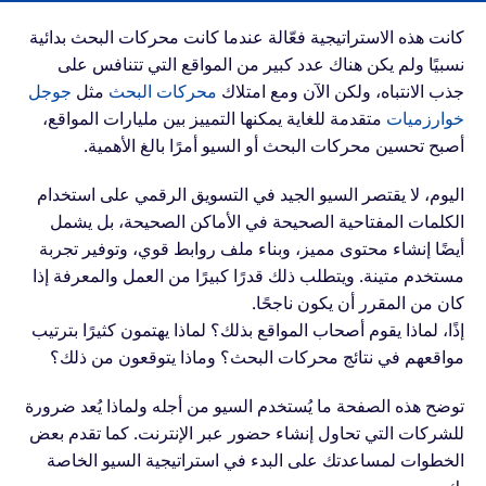
كانت هذه الاستراتيجية فعّالة عندما كانت محركات البحث بدائية
نسبيًا ولم يكن هناك عدد كبير من المواقع التي تتنافس على
جذب الانتباه، ولكن الآن ومع امتلاك
محركات البحث
مثل
جوجل
خوارزميات
متقدمة للغاية يمكنها التمييز بين مليارات المواقع،
أصبح تحسين محركات البحث أو السيو أمرًا بالغ الأهمية.
اليوم، لا يقتصر السيو الجيد في التسويق الرقمي على استخدام
الكلمات المفتاحية الصحيحة في الأماكن الصحيحة، بل يشمل
أيضًا إنشاء محتوى مميز، وبناء ملف روابط قوي، وتوفير تجربة
مستخدم متينة. ويتطلب ذلك قدرًا كبيرًا من العمل والمعرفة إذا
كان من المقرر أن يكون ناجحًا.
إذًا، لماذا يقوم أصحاب المواقع بذلك؟ لماذا يهتمون كثيرًا بترتيب
مواقعهم في نتائج محركات البحث؟ وماذا يتوقعون من ذلك؟
توضح هذه الصفحة ما يُستخدم السيو من أجله ولماذا يُعد ضرورة
للشركات التي تحاول إنشاء حضور عبر الإنترنت. كما تقدم بعض
الخطوات لمساعدتك على البدء في استراتيجية السيو الخاصة