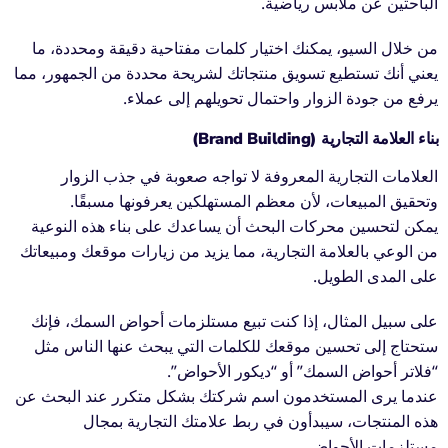
الباحثين عن ملابس رياضية.
من خلال السيو، يمكنك اختيار كلمات مفتاحية دقيقة ومحددة، ما
يعني أنك تستطيع تسويق منتجاتك لشريحة محددة من الجمهور، مما
يرفع من جودة الزوار واحتمال تحويلهم إلى عملاء.
بناء العلامة التجارية (Brand Building)
العلامات التجارية المعروفة لا تواجه صعوبة في جذب الزوار
وتحقيق المبيعات، لأن معظم المستهلكين يعرفونها مسبقًا.
يمكن لتحسين محركات البحث أن يساعدك على بناء هذه النوعية
من الوعي بالعلامة التجارية، مما يزيد من زيارات موقعك ومبيعاتك
على المدى الطويل.
على سبيل المثال، إذا كنت تبيع مستلزمات أحواض السمك، فإنك
ستحتاج إلى تحسين موقعك للكلمات التي يبحث عنها الناس مثل
“فلاتر أحواض السمك” أو “ديكور الأحواض”.
عندما يرى المستخدمون اسم شركتك بشكل متكرر عند البحث عن
هذه المنتجات، سيبدأون في ربط علامتك التجارية بمجال
مستلزمات الأحواض.