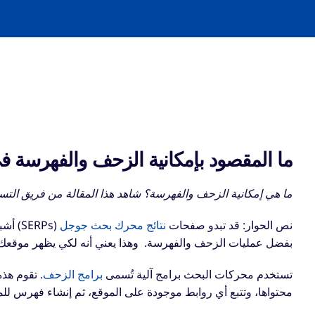
ما المقصود بإمكانية الزحف والفهرسة
ما هي إمكانية الزحف والفهرسة؟ شاهد هذا المقالة من فريق التس
نص الحوار:
قد تبدو صفحات
نتائج محرك بحث جوجل
(SERPs) أشبه بالسحر،
بفضل عمليات الزحف والفهرسة.
وهذا يعني أنه لكي يظهر موقعك 
تستخدم محركات البحث
برامج آلية تُسمى
برامج الزحف
. تقوم هذه
محتواها، وتتبع أي روابط موجودة على الموقع، ثم إنشاء فهرس للم