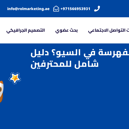
info@rolmarketing.ae
971566953931+
 التواصل الاجتماعي
بحث عضوي
التصميم الجرافيكي
لفهرسة في السيو؟ دليل
شامل للمحترفين