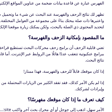
الفهرس عبارة عن قاعدة بيانات ضخمة من عناوين المواقع الإلكترو
تظهر لك نتائج الزحف والفهرسة عند البحث عن شيء ما وتحميل ص
واعتبرها ذات صلة ببحثك بناءً على مجموعة من العوامل المختلفة.
لتحديد المحتوى ذي الصلة بالبحث، ولكن يمكنك
زيارة موقعنا الإلك
ما المقصود بإمكانية الزحف والفهرسة؟
تعني قابلية الزحف أن
برامج زحف محركات البحث
تستطيع قراءة ا
ببرامج عنكبوتية تتعقب عددًا هائلًا من الروابط عبر الإنترنت. أما
قاب
نتائج البحث.
إذا كان موقعك قابلاً للزحف والفهرسة، فهذا ممتاز!
إذا لم يكن الأمر كذلك، فقد تفقد الكثير من الزيارات المحتملة م
وإيرادات لشركتك.
كيف تعرف ما إذا كان موقعك مفهرسًا؟
الأمر سهل. اذهب إلى جوجل أو أي محرك بحث آخر واكتب site:…