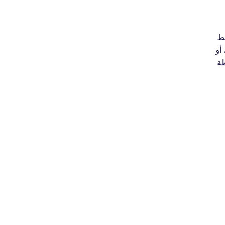
ائط
أنها مخصصة لبرامج الزحف فقط. يمكنك إنشاء خريطة موقع XML بنفسك، أو استخدام أداة مخصصة لخرائط مواقع XML، أو
طة