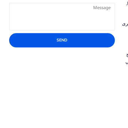
رى
SEND