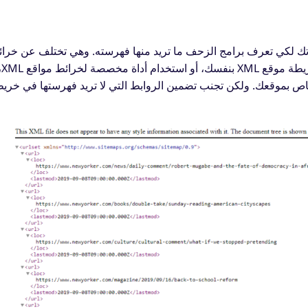
ي خرائط مواقع XML على جميع عناوين URL لصفحاتك لكي تعرف برامج الزحف ما تريد منها فهرسته. وهي تختلف عن خر
مواقع HTML ل
خاص بموقعك. ولكن تجنب تضمين الروابط التي لا تريد فهرستها في خري