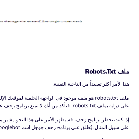
ملف Robots.txt
هذا الأمر أكثر تعقيداً من الناحية التقنية.
ملف robots.txt
هو
ملف موجود في الواجهة الخلفية لموقعك الإلكت
على دراية بملف robots.txt، فتأكد من أنك لا تمنع برنامج زحف عن طريق الخطأ من أداء وظيفته.
إذا كنت تحظر برنامج زحف، فسيظهر الأمر على هذا النحو. يشير
على سبيل المثال، يُطلق على برنامج زحف جوجل اسم Googlebot، بينما يُطلق على برنامج زحف بينج اسم Bingbot.