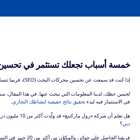
خمسة أسباب تجعلك تستثمر في تحسين
إذا كنت قد سمعت عن تحسين محركات البحث (SEO)، فربما تتساءل عمّا إذا كان يستحق الاستثمار فيه من أجل نشاطك التجاري.
لحسن حظك، لدينا المعلومات التي تبحث عنها. في هذا المقال، 
في الاستثمار فيه لبدء
تحقيق نتائج حقيقية لنشاطك التجاري
.
هل تعلم أن شركة «رول ماركتنغ» قد ولّدت أكثر من 10 مليون درهم من الإيرادات لعملائها من خلال خدمات
دبي
؟
فريقنا الحاصل على جو