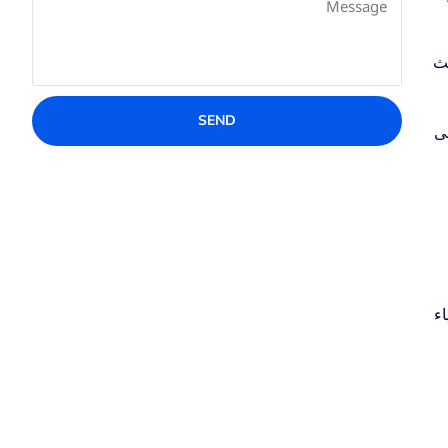
حث
SEND
لى
اء