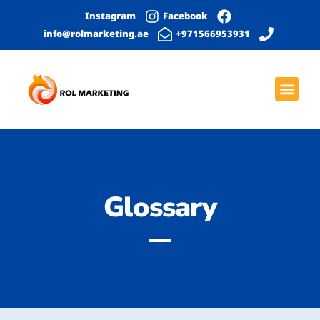
Instagram
Facebook
info@rolmarketing.ae
971566953931+
بحث عضوي
الصفحة الرئيسية
خدمات التواصل الاجتماعي
التصميم الجرافيكي
تطوير المواقع الإلكترونية
Glossary