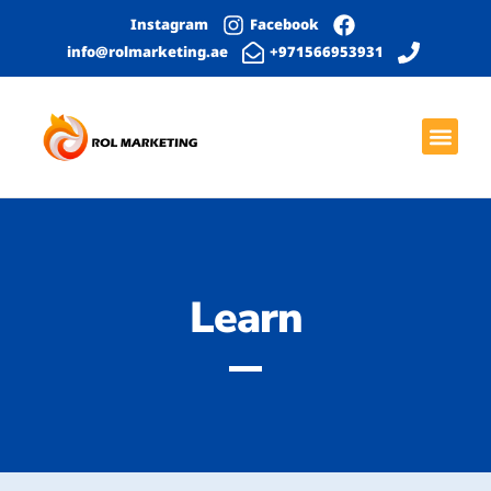
Instagram
Facebook
info@rolmarketing.ae
971566953931+
بحث عضوي
الصفحة الرئيسية
خدمات التواصل الاجتماعي
التصميم الجرافيكي
تطوير المواقع الإلكترونية
Learn