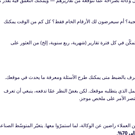
 وكالة بصراحة عمّا تتوقّعه من تقاريرهم — ويمكنك التعمّق فيه بقدر م
يجية؟ أم سيعرضون لك الأرقام الخام فقط؟ كل كم من الوقت يمكنك
مكّن في كل فترة تقارير (شهرية، ربع سنوية، إلخ) من العثور على
لعمل الذي يتطلبه موقعك. لكن بغضّ النظر عمّا تدفعه، ينبغي أن تعرف
اقتصر الأمر على ملخص موجز.
لعملاء راضين عن الوكالة، لما استمرّوا معها. يتغيّر المتوسّط الصناع
.