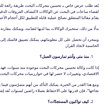
يُعد طلب عرض خاص بـ تحسين محركات البحث طريقة رائعة للتوا
لقضاء ساعات في البحث عن الوكالات لاكتشاف الفروقات الدقيقة 
يقدّم مقالنا المتعمّق نصائح عملية قابلة للتطبيق لكل أحجام الأعم
بدلًا من ذلك، ستخبرك الوكالات بما لديها لتقدّمه، ويمكنك مقار
وبمجرد أن تحصل على كل معلوماتهم، يمكنك تضييق قائمتك إلى ع
الحاسمة لاتخاذ القرار.
منذ متى وأنتم تمارسون العمل؟
إذا كانت وكالة تحسين محركات البحث موجودة منذ سنوات، فهذا يعني
الاقتصادي، وتغييرات لا حصر لها في خوارزميات محركات البحث 
ومع هذا القدر من الخبرة، يمكنك التأكد من أنهم متمرّسون فيما 
نجاحها”، فإن قدرتها على الاحتفاظ بعملاء راضين لسنوات تُعد إشار
كيف تواكبون المستجدّات؟