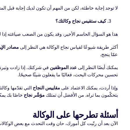
لا توجد إجابة خاطئة، لكن من المهم أن تكون لديك إجابة قبل المتا
كيف ستقيس نجاح وكالتك؟
هذا هو السؤال الحاسم الأخير، وقد يكون من الصعب صياغته إذا 
أكثر طريقة شيوعًا لقياس نجاح الوكالة هي النظر إلى
مصادر الإي
عمّا ينجح.
يمكنك أيضًا النظر إلى
عدد الموظفين
في شركتك. إذا زادت وتيرة
تحسين محركات البحث، فغالبًا ما يفعلون شيئًا صحيحًا.
وإذا أردت، يمكنك الاعتماد على
مقاييس النجاح
التي تقدّمها وكالتك
يتحكّمون بما تراه. من الأفضل أن تمتلك
مؤشّر نجاح
خاصًا بك يمك
أسئلة تطرحها على الوكالة
الآن بعد أن رتّبت كل أمورك، حان وقت التحدث مع بعض الوكالات