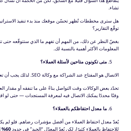
يتقاطع هذا السؤال قليلًا مع السابق، لكن من الحكمة أن تسأل كل
تشاء.
هل سترى مخططات تُظهر تحسّن موقعك منذ بدء تنفيذ الاسترات
توقّع التقارير؟
بغضّ النظر عن ذلك، من المهم أن تفهم ما الذي ستتوقّعه حتى تت
المعلومات الأكثر أهمية بالنسبة لك.
متى تكونون متاحين لأسئلة العملاء؟
الاتصال هو المفتاح عند الشراكة مع وكالة SEO. لذلك يجب أن تعرف بالضبط متى يمكنك طرح الأسئلة ومعرفة ما يحدث في موقعك.
تحدّد بعض الوكالات وقت التواصل بناءً على ما تنفقه أو مقدار ا
وقتًا محددًا يمكنك الاتصال فيه لمعرفة المستجدات — حتى لو 
ما معدل احتفاظكم بالعملاء؟
يُعدّ معدل احتفاظ العملاء من أفضل مؤشرات رضاهم. فلو لم يكن ا
للاحتفاظ بالعملاء كثيرًا، لكن يُعدّ المعدّل “الجيد” في حدود
60% إلى 70%